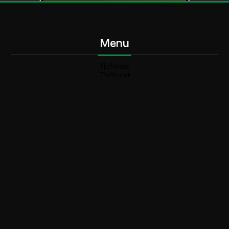
Menu
TbNews
TbSport
Programmi Tb
Diretta Tv (On Air)
Contatti
Invia segnalazione
Contatti
+39 0364 532727
info@teleboario.tv
Social