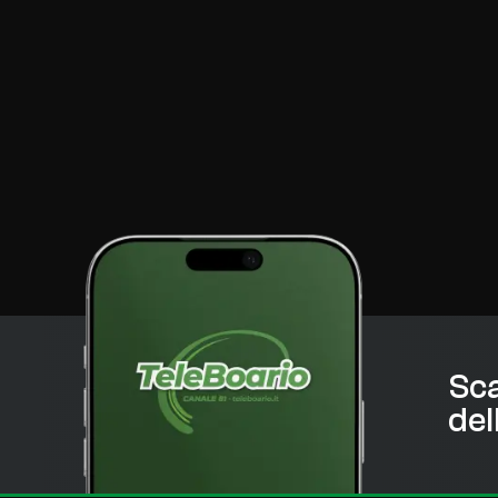
Sca
del