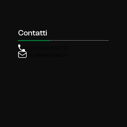
Contatti
+39 0364 532727
info@teleboario.tv
La newsletter di TeleBoario
Iscriviti e ricevi ogni settimane le news più import