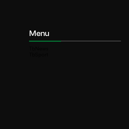
Menu
TbNews
TbSport
Programmi Tb
Diretta Tv (On Air)
Contatti
Invia segnalazione
TeleBoario R.B.1 SB S.r.l.
Piazza Medaglie d’Oro, 1 25047 Darfo
Boario Terme (BS)