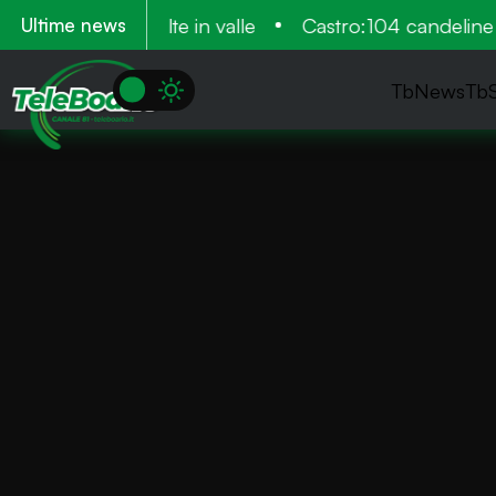
, venne più volte in valle
Castro:104 candeline pe
Ultime news
TbNews
Tb