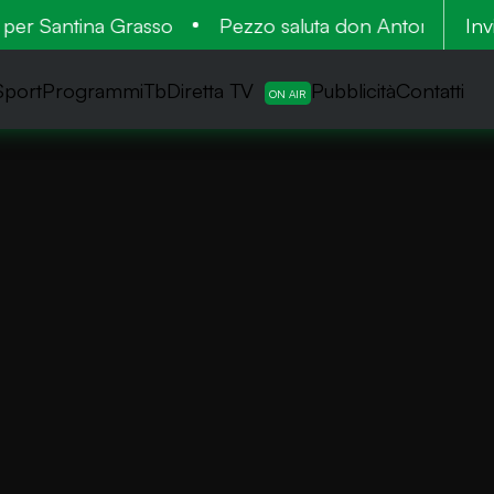
r Santina Grasso
Pezzo saluta don Antonio: cinquant
Inv
Sport
ProgrammiTb
Diretta TV
Pubblicità
Contatti