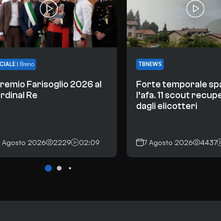
CIALE
|
Breno
TBNEWS
 Premio Farisoglio 2026 al
Forte temporale sp
rdinal Re
l’afa. 11 scout recup
dagli elicotteri
7 Agosto 2026
2229
02:09
7 Agosto 2026
4437