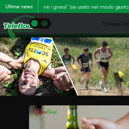
 “bruciare i grassi” (se usato nel modo giusto)
Zone e
Ultime news
TbNews
Tb