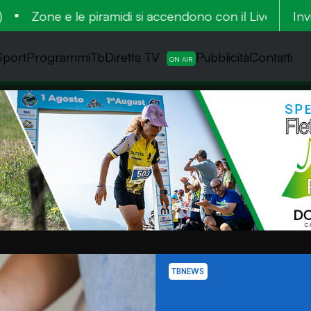
 le piramidi si accendono con il Live Festival
Valle 
Inv
Sport
ProgrammiTb
Diretta TV
Pubblicità
Contatti
TBNEWS