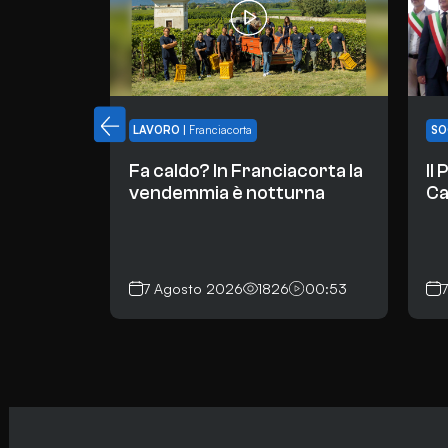
LAVORO
|
Franciacorta
SO
Fa caldo? In Franciacorta la
Il
vendemmia è notturna
Ca
7 Agosto 2026
1826
00:53