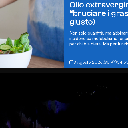
Olio extravergi
“bruciare i gra
giusto)
Non solo quantità, ma abbiname
incidono su metabolismo, energi
per chi è a dieta. Ma per funz
8 Agosto 2026
617
04:3