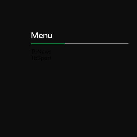
Menu
TbNews
TbSport
Programmi Tb
Diretta Tv (On Air)
Contatti
Invia segnalazione
TeleBoario R.B.1 SB S.r.l.
Piazza Medaglie d’Oro, 1 25047 Darfo
Boario Terme (BS)