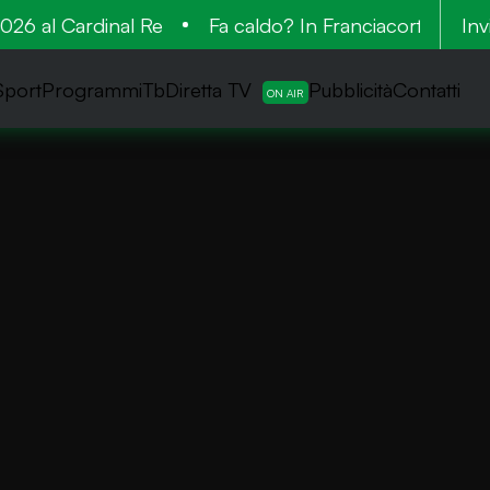
6 al Cardinal Re
Fa caldo? In Franciacorta la vend
Inv
Sport
ProgrammiTb
Diretta TV
Pubblicità
Contatti