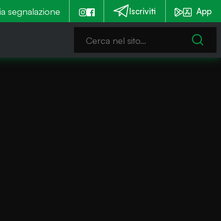
emmia è notturna
ia segnalazione
Emergenza alghe: Iseo stanzia un c
Iscriviti
App