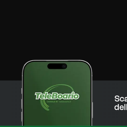
Sca
del