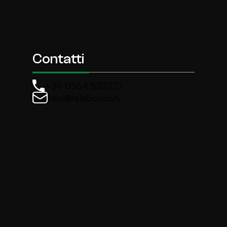
Contatti
+39 0364 532727
info@teleboario.tv
La newsletter di TeleBoario
Iscriviti e ricevi ogni settimane le news più import