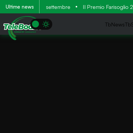
. Tre cantieri a settembre
Il Premio Farisoglio 202
Ultime news
TbNews
Tb