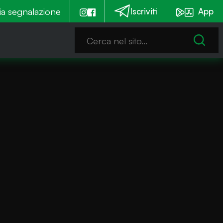
tagna
ia segnalazione
Scontro di metà mandato tra minoranza e am
Iscriviti
App