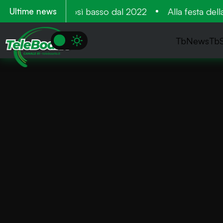
llo Sebino: mai così basso dal 2022
Alla festa dell
Ultime news
TbNews
Tb