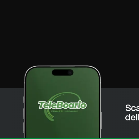
Sca
del