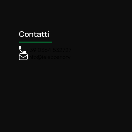
Contatti
+39 0364 532727
info@teleboario.tv
La newsletter di TeleBoario
Iscriviti e ricevi ogni settimane le news più import