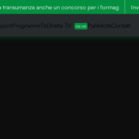
a transumanza anche un concorso per i formaggi di mon
Inv
Sport
ProgrammiTb
Diretta TV
Pubblicità
Contatti