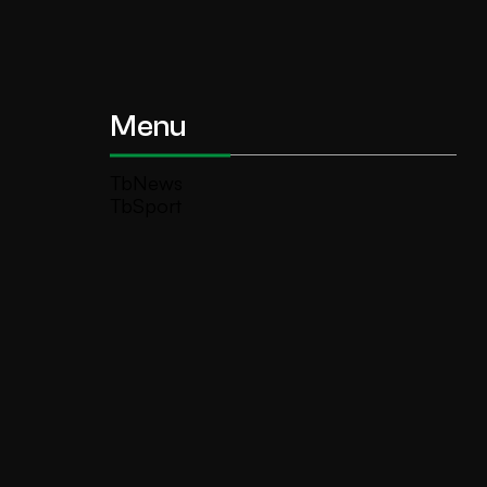
Menu
TbNews
TbSport
Programmi Tb
Diretta Tv (On Air)
Contatti
Invia segnalazione
TeleBoario R.B.1 SB S.r.l.
Piazza Medaglie d’Oro, 1 25047 Darfo
Boario Terme (BS)