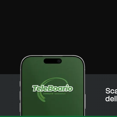
Sca
del