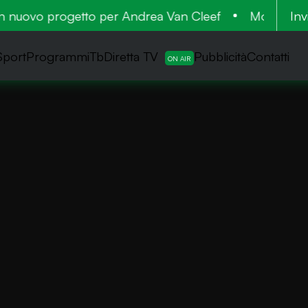
nuovo progetto per Andrea Van Cleef
Morto Frances
Inv
Sport
ProgrammiTb
Diretta TV
Pubblicità
Contatti