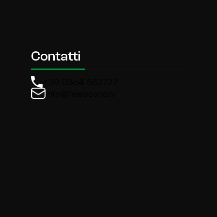
Contatti
+39 0364 532727
info@teleboario.tv
La newsletter di TeleBoario
Iscriviti e ricevi ogni settimane le news più import