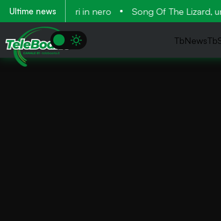
nanza. 28 lavoratori in nero
Song Of The Lizard, un 
Ultime news
TbNews
Tb