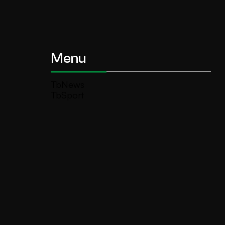
Menu
TbNews
TbSport
Programmi Tb
Diretta Tv (On Air)
Contatti
Invia segnalazione
TeleBoario R.B.1 SB S.r.l.
Piazza Medaglie d’Oro, 1 25047 Darfo
Boario Terme (BS)