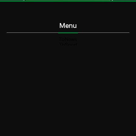
Menu
TbNews
TbSport
Programmi Tb
Diretta Tv (On Air)
Contatti
Invia segnalazione
Contatti
+39 0364 532727
info@teleboario.tv
Social