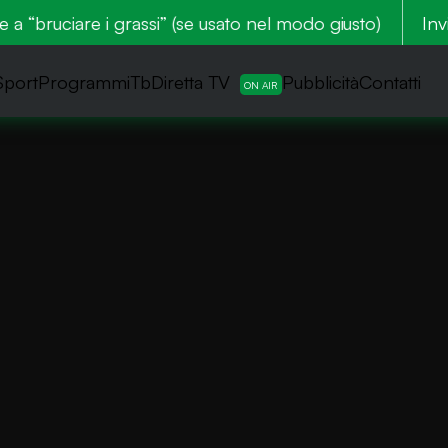
 “bruciare i grassi” (se usato nel modo giusto)
Zone e
Inv
Sport
ProgrammiTb
Diretta TV
Pubblicità
Contatti