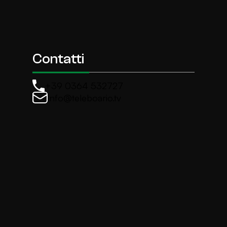
Contatti
+39 0364 532727
info@teleboario.tv
La newsletter di TeleBoario
Iscriviti e ricevi ogni settimane le news più import