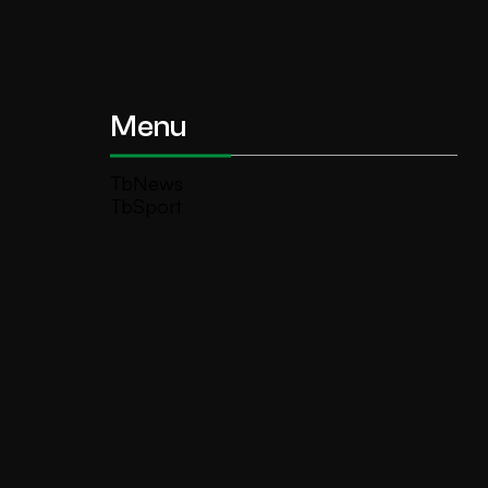
Menu
TbNews
TbSport
Programmi Tb
Diretta Tv (On Air)
Contatti
Invia segnalazione
TeleBoario R.B.1 SB S.r.l.
Piazza Medaglie d’Oro, 1 25047 Darfo
Boario Terme (BS)