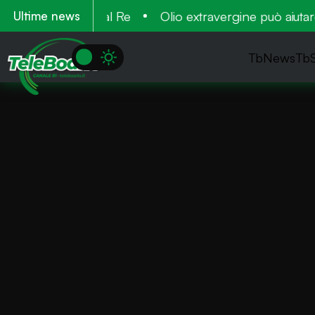
o 2026 al Cardinal Re
Olio extravergine può aiutare a
Ultime news
TbNews
Tb