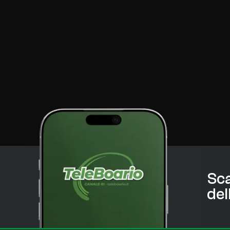
Sca
del