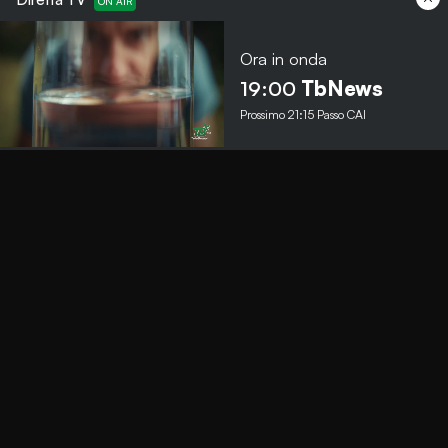
Ora in onda
Menu
19:00
TbNews
Prossimo
21:15
Passo CAI
TbNews
TbSport
Programmi Tb
Diretta Tv (On Air)
Contatti
Invia segnalazione
Contatti
+39 0364 532727
info@teleboario.tv
Social