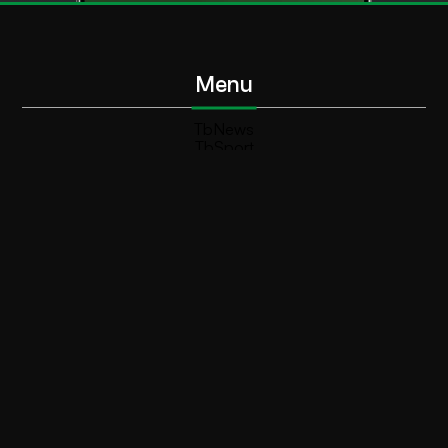
Menu
TbNews
TbSport
Programmi Tb
Diretta Tv (On Air)
Contatti
Invia segnalazione
Contatti
+39 0364 532727
info@teleboario.tv
Social