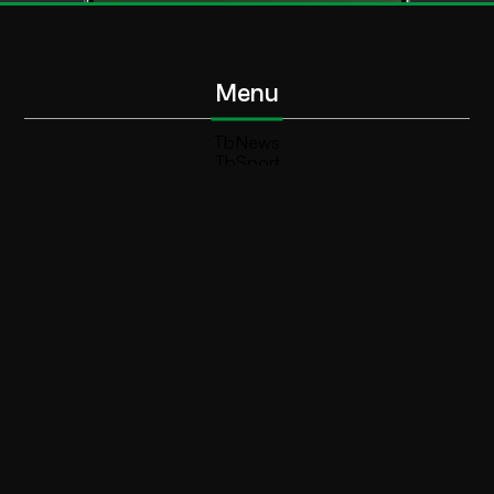
Menu
TbNews
TbSport
Programmi Tb
Diretta Tv (On Air)
Contatti
Invia segnalazione
Contatti
+39 0364 532727
info@teleboario.tv
Social