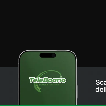
Sca
del