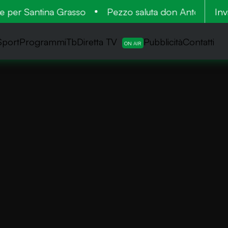
er Santina Grasso
Pezzo saluta don Antonio: cinqua
Inv
Sport
ProgrammiTb
Diretta TV
Pubblicità
Contatti