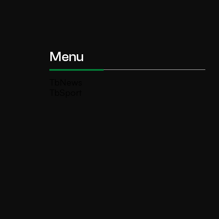
Menu
TbNews
TbSport
Programmi Tb
Diretta Tv (On Air)
Contatti
Invia segnalazione
TeleBoario R.B.1 SB S.r.l.
Piazza Medaglie d’Oro, 1 25047 Darfo
Boario Terme (BS)