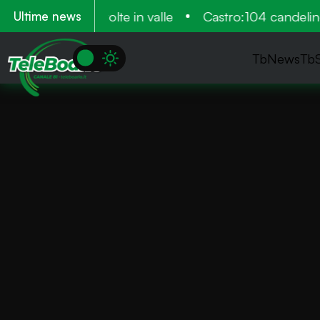
i, venne più volte in valle
Castro:104 candeline p
Ultime news
TbNews
Tb