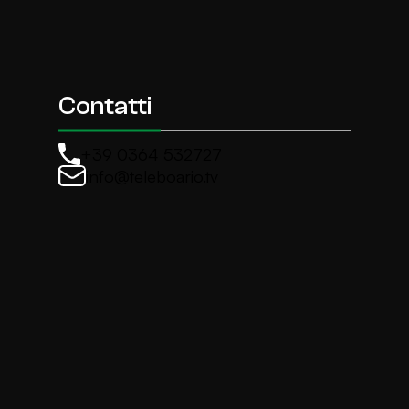
Contatti
+39 0364 532727
info@teleboario.tv
La newsletter di TeleBoario
Iscriviti e ricevi ogni settimane le news più import