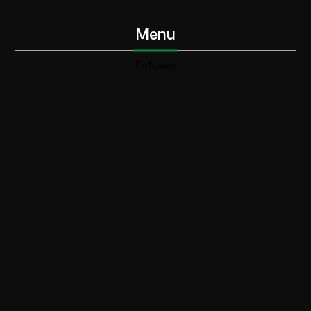
Menu
TbNews
TbSport
Programmi Tb
Diretta Tv (On Air)
Contatti
Invia segnalazione
Contatti
+39 0364 532727
info@teleboario.tv
Social