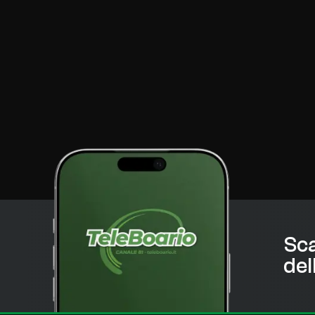
Sca
del