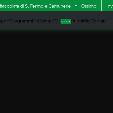
accolata di S. Fermo e Camunerie
Ossimo-Lozio: 900
Inv
Sport
ProgrammiTb
Diretta TV
Pubblicità
Contatti