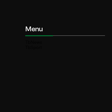
Menu
TbNews
TbSport
Programmi Tb
Diretta Tv (On Air)
Contatti
Invia segnalazione
TeleBoario R.B.1 SB S.r.l.
Piazza Medaglie d’Oro, 1 25047 Darfo
Boario Terme (BS)