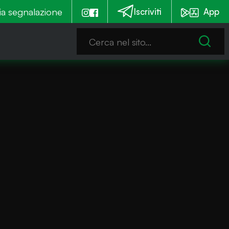
mila euro per la messa in sicurezza. Tre cantieri a sett
ia segnalazione
Iscriviti
App