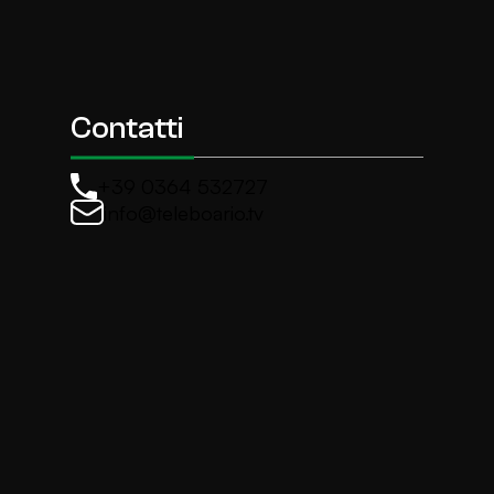
Contatti
+39 0364 532727
info@teleboario.tv
La newsletter di TeleBoario
Iscriviti e ricevi ogni settimane le news più import