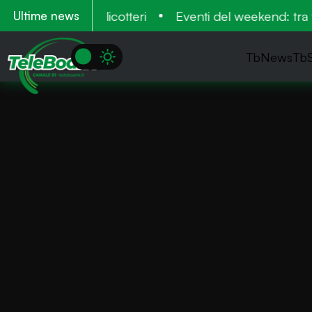
ecuperati dagli elicotteri
Eventi del weekend: tra fi
Ultime news
TbNews
Tb