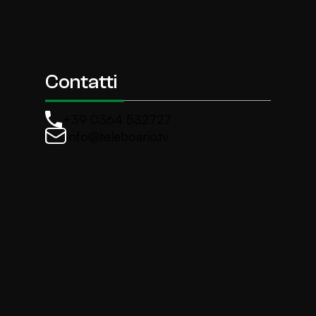
Contatti
+39 0364 532727
info@teleboario.tv
La newsletter di TeleBoario
Iscriviti e ricevi ogni settimane le news più import