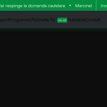
r respinge la domanda cautelare
Marcinelle: tra le 1
Inv
Sport
ProgrammiTb
Diretta TV
Pubblicità
Contatti