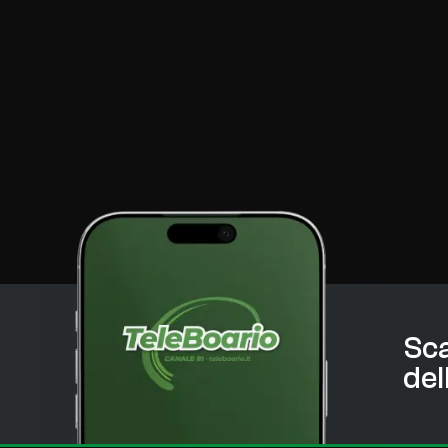
Sca
del