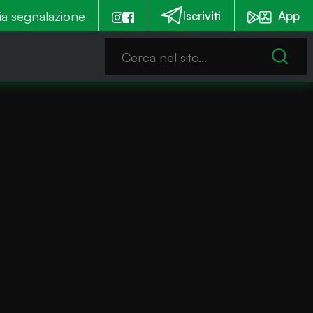
36 vittime il biennese Bontempi
ia segnalazione
Olio extravergine può
Iscriviti
App