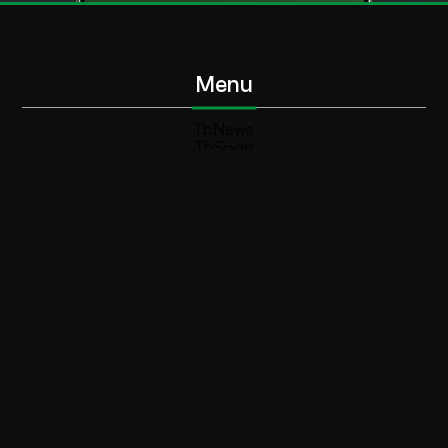
Menu
TbNews
TbSport
Programmi Tb
Diretta Tv (On Air)
Contatti
Invia segnalazione
Contatti
+39 0364 532727
info@teleboario.tv
Social