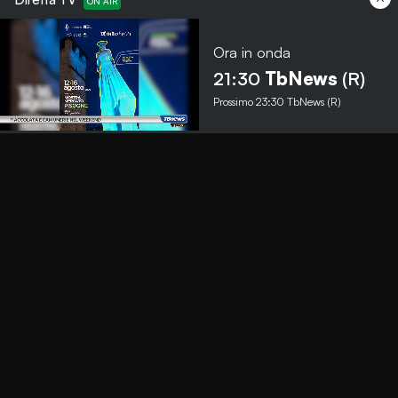
Ora in onda
Menu
21:30
TbNews
(R)
Prossimo
23:30
TbNews (R)
TbNews
TbSport
Programmi Tb
Diretta Tv (On Air)
Contatti
Invia segnalazione
Contatti
+39 0364 532727
info@teleboario.tv
Social