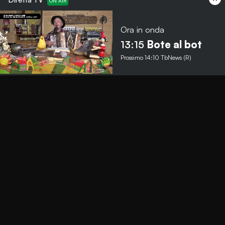
Ora in onda
Menu
13:15
Bote al bot
Prossimo
14:10
TbNews (R)
TbNews
TbSport
Programmi Tb
Diretta Tv (On Air)
Contatti
Invia segnalazione
Contatti
+39 0364 532727
info@teleboario.tv
Social