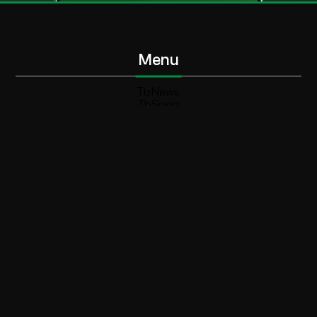
Menu
TbNews
TbSport
Programmi Tb
Diretta Tv (On Air)
Contatti
Invia segnalazione
Contatti
+39 0364 532727
info@teleboario.tv
Social