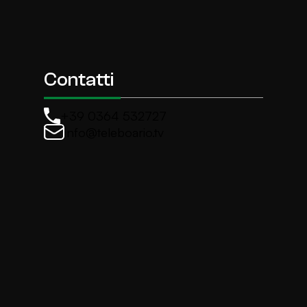
Contatti
+39 0364 532727
info@teleboario.tv
La newsletter di TeleBoario
Iscriviti e ricevi ogni settimane le news più import