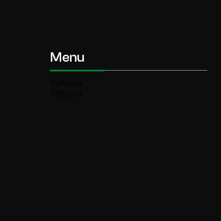
Menu
TbNews
TbSport
Programmi Tb
Diretta Tv (On Air)
Contatti
Invia segnalazione
TeleBoario R.B.1 SB S.r.l.
Piazza Medaglie d’Oro, 1 25047 Darfo
Boario Terme (BS)