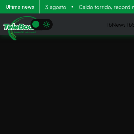
amento 11 12 e 13 agosto
Caldo torrido, record nega
Ultime news
TbNews
Tb