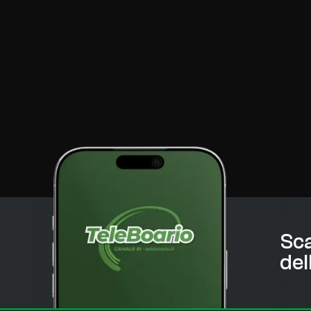
Sca
del