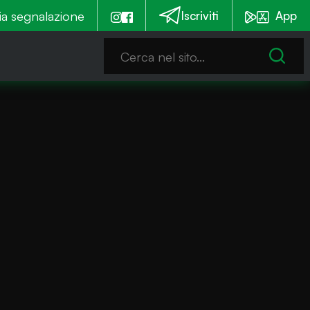
ila euro per la messa in sicurezza. Tre cantieri a sett
ia segnalazione
Iscriviti
App