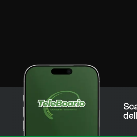
Sca
del