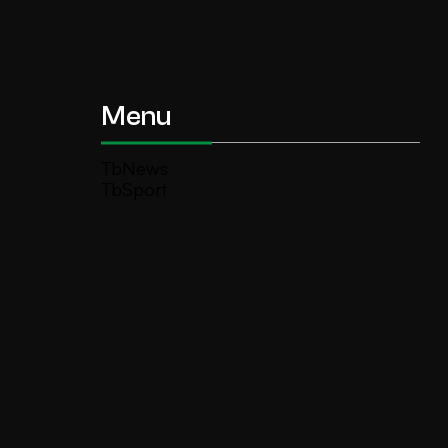
Menu
TbNews
TbSport
Programmi Tb
Diretta Tv (On Air)
Contatti
Invia segnalazione
TeleBoario R.B.1 SB S.r.l.
Piazza Medaglie d’Oro, 1 25047 Darfo
Boario Terme (BS)