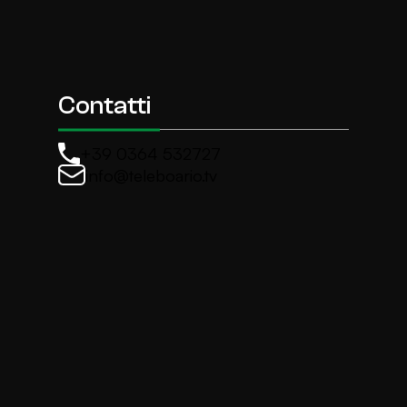
Contatti
+39 0364 532727
info@teleboario.tv
La newsletter di TeleBoario
Iscriviti e ricevi ogni settimane le news più import