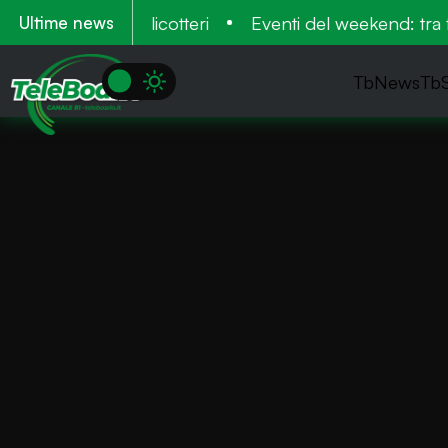
cuperati dagli elicotteri
Eventi del weekend: tra fia
Ultime news
TbNews
Tb