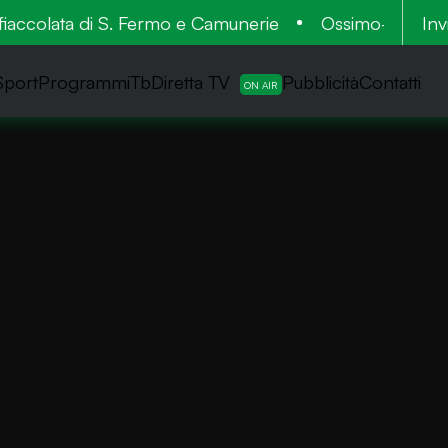
ccolata di S. Fermo e Camunerie
Ossimo-Lozio: 900m
Inv
Sport
ProgrammiTb
Diretta TV
Pubblicità
Contatti