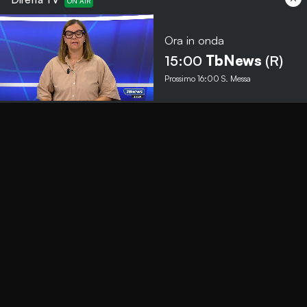
Ora in onda
Menu
15:00
TbNews
(R)
Prossimo
16:00
S. Messa
TbNews
TbSport
Programmi Tb
Diretta Tv (On Air)
Contatti
Invia segnalazione
Contatti
+39 0364 532727
info@teleboario.tv
Social