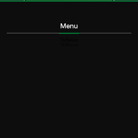
Menu
TbNews
TbSport
Programmi Tb
Diretta Tv (On Air)
Contatti
Invia segnalazione
Contatti
+39 0364 532727
info@teleboario.tv
Social