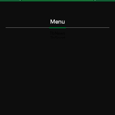
Menu
TbNews
TbSport
Programmi Tb
Diretta Tv (On Air)
Contatti
Invia segnalazione
Contatti
+39 0364 532727
info@teleboario.tv
Social