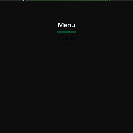
Menu
TbNews
TbSport
Programmi Tb
Diretta Tv (On Air)
Contatti
Invia segnalazione
Contatti
+39 0364 532727
info@teleboario.tv
Social