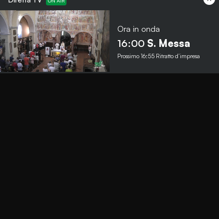
Ora in onda
Menu
16:00
S. Messa
Prossimo
16:55
Ritratto d’impresa
TbNews
TbSport
Programmi Tb
Diretta Tv (On Air)
Contatti
Invia segnalazione
Contatti
+39 0364 532727
info@teleboario.tv
Social