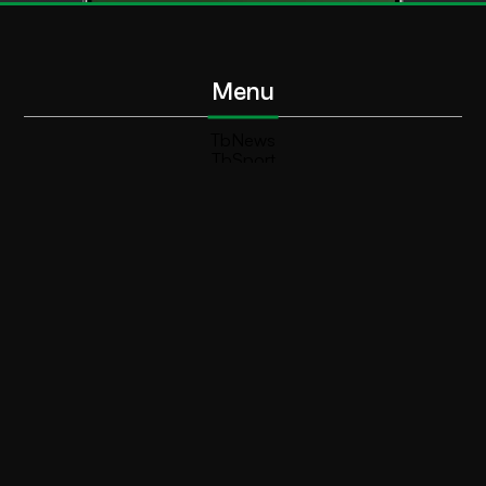
Menu
TbNews
TbSport
Programmi Tb
Diretta Tv (On Air)
Contatti
Invia segnalazione
Contatti
+39 0364 532727
info@teleboario.tv
Social