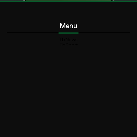
Menu
TbNews
TbSport
Programmi Tb
Diretta Tv (On Air)
Contatti
Invia segnalazione
Contatti
+39 0364 532727
info@teleboario.tv
Social