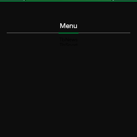
Menu
TbNews
TbSport
Programmi Tb
Diretta Tv (On Air)
Contatti
Invia segnalazione
Contatti
+39 0364 532727
info@teleboario.tv
Social