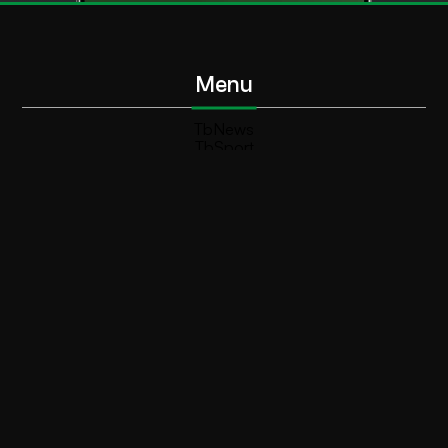
Menu
TbNews
TbSport
Programmi Tb
Diretta Tv (On Air)
Contatti
Invia segnalazione
Contatti
+39 0364 532727
info@teleboario.tv
Social