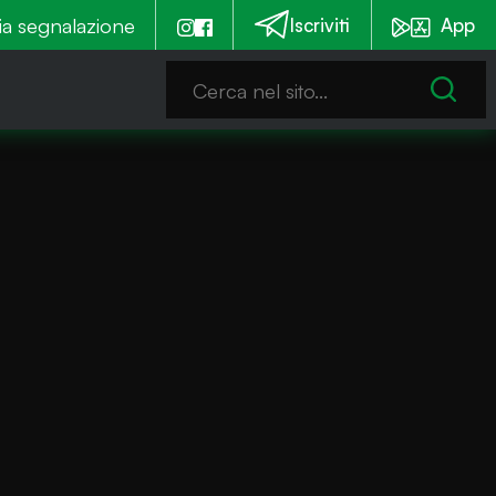
 notturna
ia segnalazione
Emergenza alghe: Iseo stanzia un contrib
Iscriviti
App