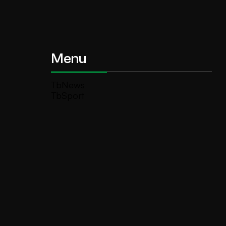
Menu
TbNews
TbSport
Programmi Tb
Diretta Tv (On Air)
Contatti
Invia segnalazione
TeleBoario R.B.1 SB S.r.l.
Piazza Medaglie d’Oro, 1 25047 Darfo
Boario Terme (BS)