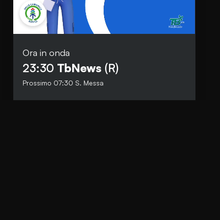
Ora in onda
Social
23:30
TbNews
(R)
Facebook
Prossimo
07:30
S. Messa
Instagram
Whatsapp
anti.