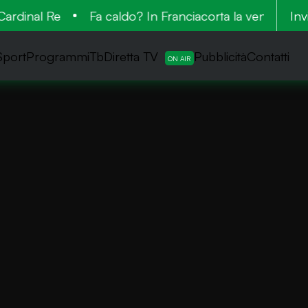
rdinal Re
Fa caldo? In Franciacorta la vendemmia è
Inv
Sport
ProgrammiTb
Diretta TV
Pubblicità
Contatti