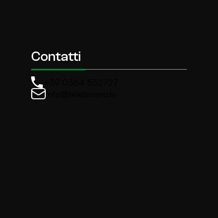
Contatti
+39 0364 532727
info@teleboario.tv
La newsletter di TeleBoario
Iscriviti e ricevi ogni settimane le news più import