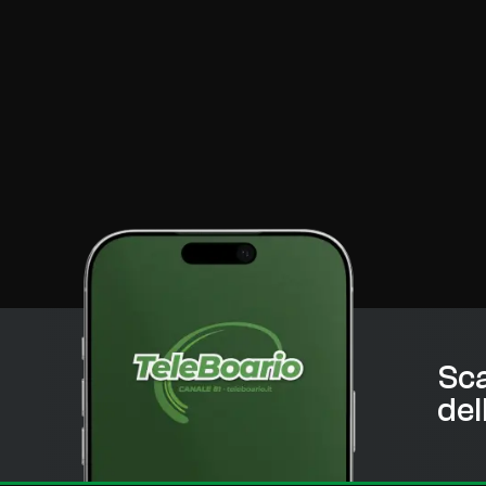
Sca
del