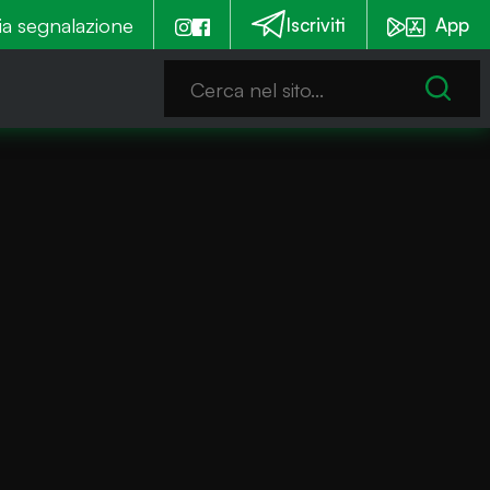
emmia è notturna
ia segnalazione
Emergenza alghe: Iseo stanzia un 
Iscriviti
App