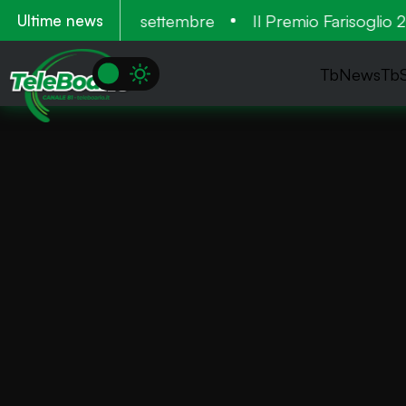
a. Tre cantieri a settembre
Il Premio Farisoglio 20
Ultime news
TbNews
Tb