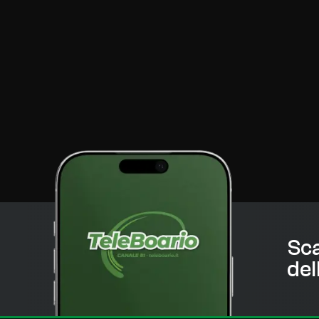
Sca
del