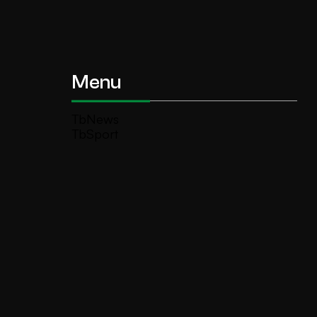
Menu
TbNews
TbSport
Programmi Tb
Diretta Tv (On Air)
Contatti
Invia segnalazione
TeleBoario R.B.1 SB S.r.l.
Piazza Medaglie d’Oro, 1 25047 Darfo
Boario Terme (BS)