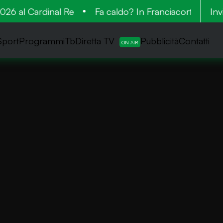
26 al Cardinal Re
Fa caldo? In Franciacorta la vend
Inv
Sport
ProgrammiTb
Diretta TV
Pubblicità
Contatti