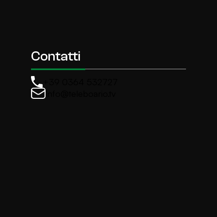
Contatti
+39 0364 532727
info@teleboario.tv
La newsletter di TeleBoario
Iscriviti e ricevi ogni settimane le news più import