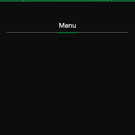
Menu
TbNews
TbSport
Programmi Tb
Diretta Tv (On Air)
Contatti
Invia segnalazione
Contatti
+39 0364 532727
info@teleboario.tv
Social