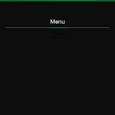
Menu
TbNews
TbSport
Programmi Tb
Diretta Tv (On Air)
Contatti
Invia segnalazione
Contatti
+39 0364 532727
info@teleboario.tv
Social