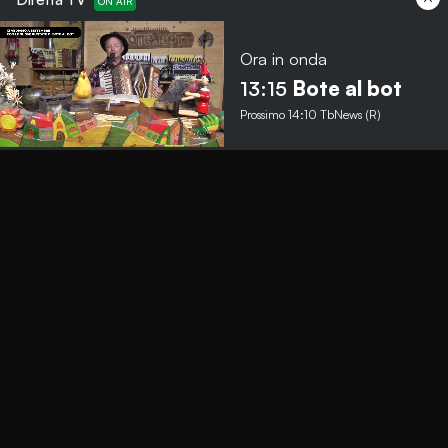
Ora in onda
Menu
13:15
Bote al bot
Prossimo
14:10
TbNews (R)
TbNews
TbSport
Programmi Tb
Diretta Tv (On Air)
Contatti
Invia segnalazione
Contatti
+39 0364 532727
info@teleboario.tv
Social