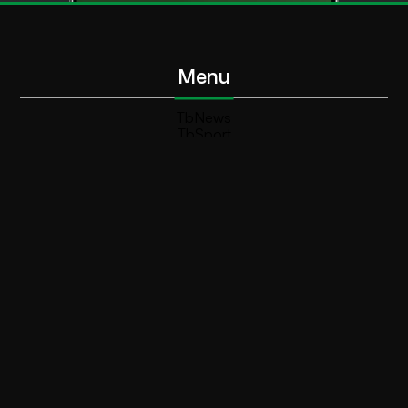
Menu
TbNews
TbSport
Programmi Tb
Diretta Tv (On Air)
Contatti
Invia segnalazione
Contatti
+39 0364 532727
info@teleboario.tv
Social