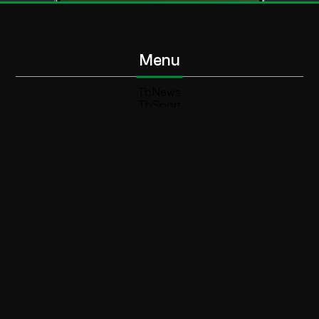
Menu
TbNews
TbSport
Programmi Tb
Diretta Tv (On Air)
Contatti
Invia segnalazione
Contatti
+39 0364 532727
info@teleboario.tv
Social