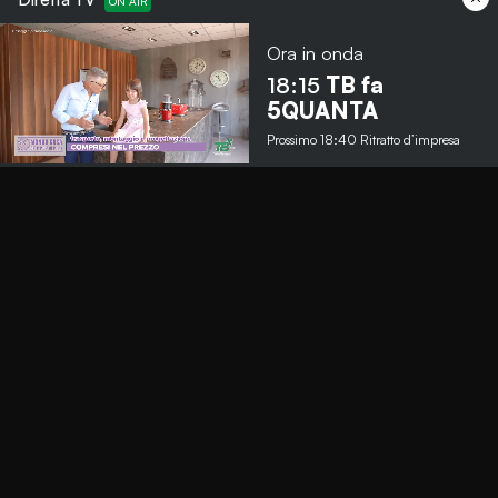
Ora in onda
18:15
TB fa
Menu
5QUANTA
Prossimo
18:40
Ritratto d’impresa
TbNews
TbSport
Programmi Tb
Diretta Tv (On Air)
Contatti
Invia segnalazione
Contatti
+39 0364 532727
info@teleboario.tv
Social