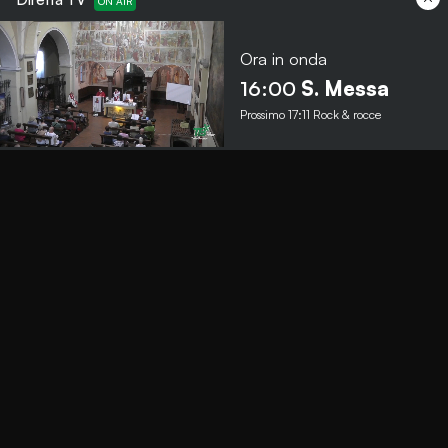
Ora in onda
Menu
16:00
S. Messa
Prossimo
17:11
Rock & rocce
TbNews
TbSport
Programmi Tb
Diretta Tv (On Air)
Contatti
Invia segnalazione
Contatti
+39 0364 532727
info@teleboario.tv
Social