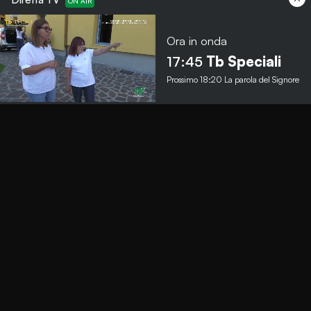
Ora in onda
Menu
17:45
Tb Speciali
Prossimo
18:20
La parola del Signore
TbNews
TbSport
Programmi Tb
Diretta Tv (On Air)
Contatti
Invia segnalazione
Contatti
+39 0364 532727
info@teleboario.tv
Social