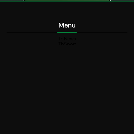
Menu
TbNews
TbSport
Programmi Tb
Diretta Tv (On Air)
Contatti
Invia segnalazione
Contatti
+39 0364 532727
info@teleboario.tv
Social