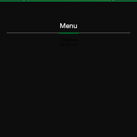
Menu
TbNews
TbSport
Programmi Tb
Diretta Tv (On Air)
Contatti
Invia segnalazione
Contatti
+39 0364 532727
info@teleboario.tv
Social