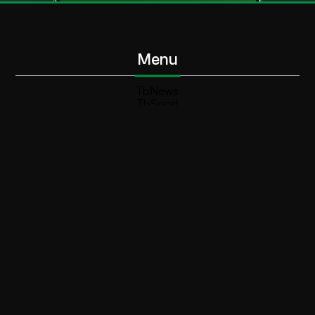
Menu
TbNews
TbSport
Programmi Tb
Diretta Tv (On Air)
Contatti
Invia segnalazione
Contatti
+39 0364 532727
info@teleboario.tv
Social