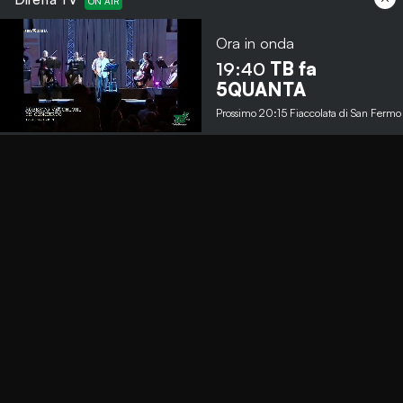
Ora in onda
19:40
TB fa
Menu
5QUANTA
Prossimo
20:15
Fiaccolata di San Fermo
TbNews
TbSport
Programmi Tb
Diretta Tv (On Air)
Contatti
Invia segnalazione
Contatti
+39 0364 532727
info@teleboario.tv
Social