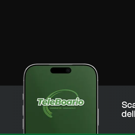
Sca
del