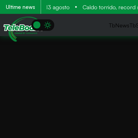
tamento 11 12 e 13 agosto
Caldo torrido, record neg
Ultime news
TbNews
Tb