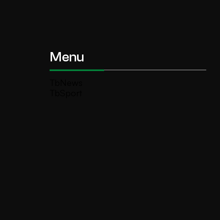
Menu
TbNews
TbSport
Programmi Tb
Diretta Tv (On Air)
Contatti
Invia segnalazione
TeleBoario R.B.1 SB S.r.l.
Piazza Medaglie d’Oro, 1 25047 Darfo
Boario Terme (BS)