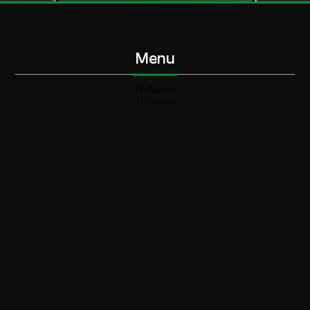
Menu
TbNews
TbSport
Programmi Tb
Diretta Tv (On Air)
Contatti
Invia segnalazione
Contatti
+39 0364 532727
info@teleboario.tv
Social