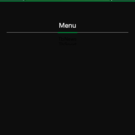
Menu
TbNews
TbSport
Programmi Tb
Diretta Tv (On Air)
Contatti
Invia segnalazione
Contatti
+39 0364 532727
info@teleboario.tv
Social