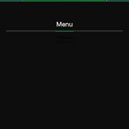
Menu
TbNews
TbSport
Programmi Tb
Diretta Tv (On Air)
Contatti
Invia segnalazione
Contatti
+39 0364 532727
info@teleboario.tv
Social