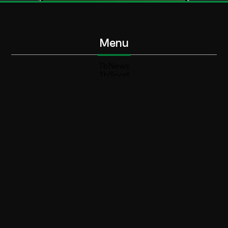
Menu
TbNews
TbSport
Programmi Tb
Diretta Tv (On Air)
Contatti
Invia segnalazione
Contatti
+39 0364 532727
info@teleboario.tv
Social