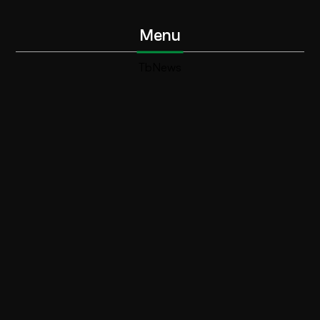
Menu
TbNews
TbSport
Programmi Tb
Diretta Tv (On Air)
Contatti
Invia segnalazione
Contatti
+39 0364 532727
info@teleboario.tv
Social